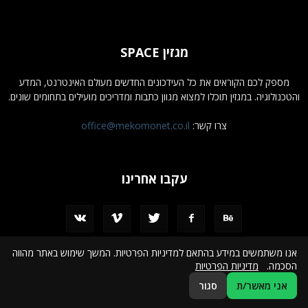
מגזין SPACE
מספק לכם הקוראים את כל העידכונים החדשים מעולם האינטרנט, המדע
והטכנולוגיה. במגזין תוכלו למצוא מגוון כתבות ומדריכים מועילים בתחומים שונים.
צרו קשר:
office@mekomonet.co.il
עקבו אחרינו
אנו משתמשים במידע בהתאם למדיניות הפרטיות. המשך שימוש באתר מהווה
הסכמה.
מדיניות הפרטיות
מחפשים כותבים
פרסמו אצלנו
הצהרת נגישות
תמיכה
מדיניות פרטיות
אני מאשר/ת
סגור
© כל הזכויות שמורות למגזין מדע וטכנולוגיה SPACE