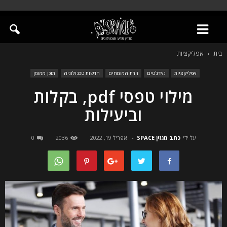
בית
אפליקציות
אפליקציות
גאדג'טים
זירת המומחים
חדשות טכנולוגיה
תוכן ממומן
מילוי טפסי pdf, בקלות
וביעילות
על ידי
כתב מגזין SPACE
-
אפריל 19, 2022
2036
0