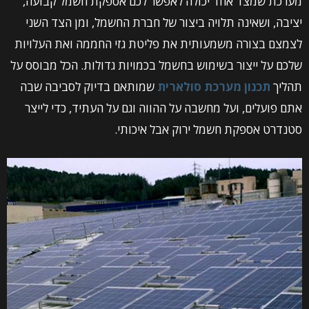
מערכת שמצד אחד יכולה לאפשר לכם אספקת חשמל קבועה,
יציבה, ושאינה תלויה ביצור של חברת החשמל, ומן הצד השני
לצמצם בצורה משמעותית את פליטת גזי החממה ואת העלויות
שלכם על ייצור בשימוש בחשמל בכמויות גדולות. הכל מבוסס על
תהליך
תכנון מערכת סולארית
שמותאם בדיוק לסביבה שבה
אתם פועלים, ועל מחשבה על ההווה וגם על העתיד, כדי לייצר
סטנדרט אספקת חשמל ירוק אבל איכותי.