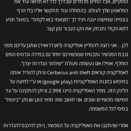
החוקיים, אבל החיים מלמדים שבדרך כלל לא תראה עוד את
הפלאפון שלך לעולם. בהתחלה עוד תתקשר אליו בלי הרף
בצפייה שמישהו יענה ויגיד לך "מצאתי בוא לקחת". בפועל תגיע
לתא הקולי ותנתק את הקו כעבור זמן קצר.
לכן… אני רוצה להמליץ אפליקציה (לאנדרואיד) שתגן עליכם מפני
גנבת המכשיר ותבטיח שמכשירכם יוחזר גם במידה וכרטיס הסים
הוחלף, אפילו אם נעשתה פעולת "שיחזור הגדרות יצרן".
לאפליקציה קוראים Cerberus anti theft וניתן להוריד אותה
בחיפוש בחנות האפליקציות (google play) או ע"י לחיצה על
הלינק הזה. מחיר האפליקציה היינו 2.99€ וניתן להתקינה על עד
חמישה מכשירים שונים. אני חושב שזה מחיר הוגן שנותן "ביטוח"
בסיסי לכל המשפחה.
אחרי שהתקנו את האפליקציה על המכשיר, ניתן להיכנס להגדרות