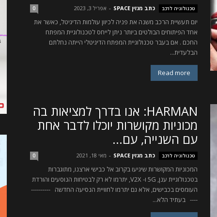
כתב מגזין SPACE
-
אפריל 3, 2023
טכנולוגיה לרכב
0
יום תעשיית הרכב משנה את פניה לכיוון עולמות הדיגיטל, כאשר את
אחד הפיתוחים הבולטים ביותר ניתן לייחס לטכנולוגיית המפתח
החכם . אם בעבר טכנולוגיית המפתח הדיגיטלי הייתה נחלתם
הבלעדית...
Read more
HARMAN: אנו בדרך למציאות בה
מכוניות מקושרות יוכלו לדבר אחת
עם השנייה, עם...
כתב מגזין SPACE
-
מאי 18, 2021
טכנולוגיה לרכב
0
המכוניות המקושרות שיגיעו בקרוב אל כבישי ארצנו, מתוגברות
בטכנולוגיית ענן, 5G ו- V2X, יתרמו לא רק לבטיחות הנוסעים והורדת
העומסים בכבישים, אלא גם יתרמו לחוויית הנסיעה החדשה ----------
---- בעתיד הלא...