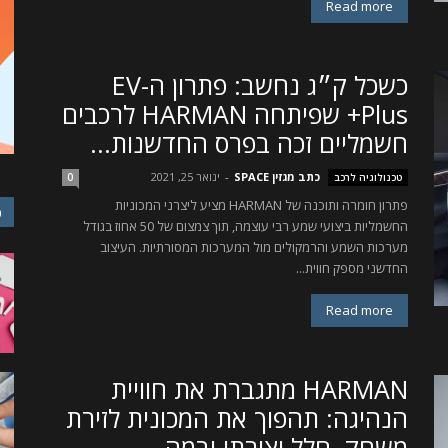
Read more
כשכל ק״ג נחשב: פתרון ה-EV
Plus+ שפיתחה HARMAN לרכבים
חשמליים זכה בפרס החדשנות...
כתב מגזין SPACE
-
ינואר 25, 2021
טכנולוגיה לרכב
0
פתרון חומרה ותוכנה של HARMAN מציע ליצרני המכוניות
כ
החשמליות ביצועי שמע רבי עוצמה, תוך צמצום של 50 אחוז בגודל
מערכות השמע והרמקולים מול המערכות המסורתיות. העיצוב
החדשני מספק חווית...
Read more
HARMAN מתגברת את חוויית
הנהיגה: תהפוך את המכונית לזירת
משחק, חלל יצירתי ובמה