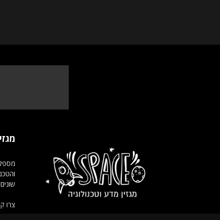
מגזין ACE
מספק 
והטכנו
שונים.
צרו ק